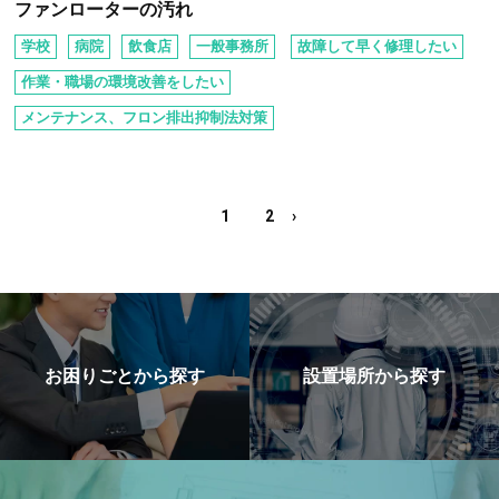
ファンローターの汚れ
学校
病院
飲⾷店
⼀般事務所
故障して早く修理したい
作業・職場の環境改善をしたい
メンテナンス、フロン排出抑制法対策
1
2
›
お困りごとから探す
設置場所から探す