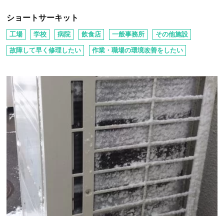
ショートサーキット
工場
学校
病院
飲⾷店
⼀般事務所
その他施設
故障して早く修理したい
作業・職場の環境改善をしたい