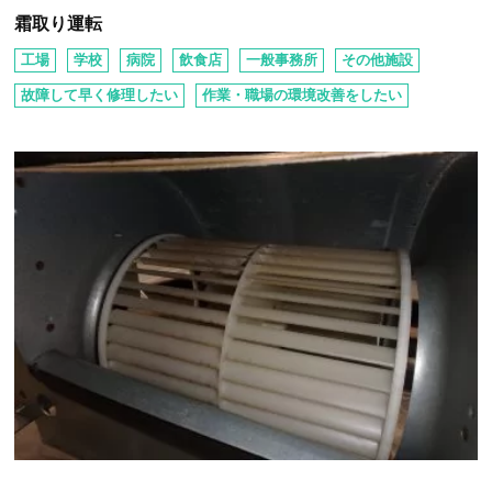
霜取り運転
工場
学校
病院
飲⾷店
⼀般事務所
その他施設
故障して早く修理したい
作業・職場の環境改善をしたい