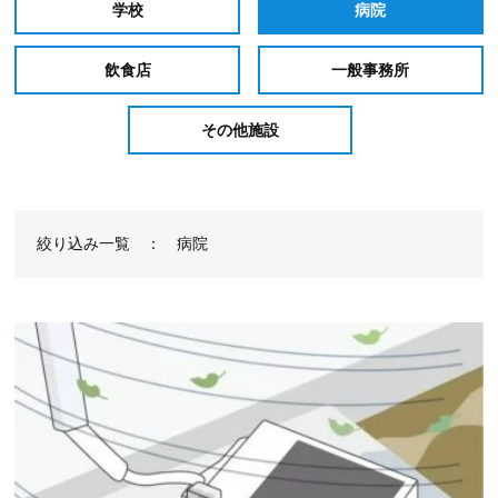
学校
病院
飲食店
⼀般事務所
その他施設
絞り込み⼀覧 ： 病院