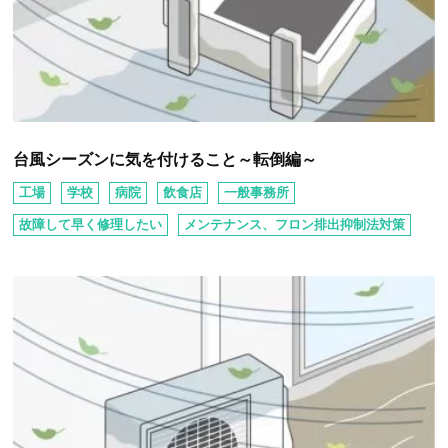
台風シーズンに気を付けること～転倒編～
工場
学校
病院
飲⾷店
⼀般事務所
故障して早く修理したい
メンテナンス、フロン排出抑制法対策